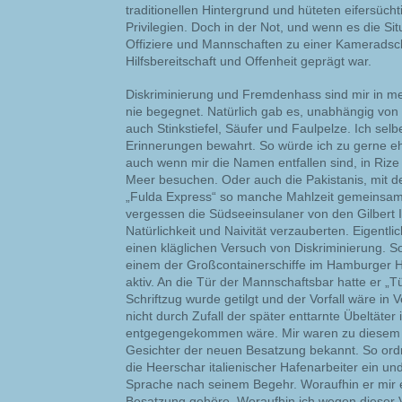
traditionellen Hintergrund und hüteten eifersücht
Privilegien. Doch in der Not, und wenn es die Si
Offiziere und Mannschaften zu einer Kameradsc
Hilfsbereitschaft und Offenheit geprägt war.
Diskriminierung und Fremdenhass sind mir in mei
nie begegnet. Natürlich gab es, unabhängig von
auch Stinkstiefel, Säufer und Faulpelze. Ich sel
Erinnerungen bewahrt. So würde ich zu gerne e
auch wenn mir die Namen entfallen sind, in Riz
Meer besuchen. Oder auch die Pakistanis, mit d
„Fulda Express“ so manche Mahlzeit gemeinsam 
vergessen die Südseeinsulaner von den Gilbert Is
Natürlichkeit und Naivität verzauberten. Eigentli
einen kläglichen Versuch von Diskriminierung. S
einem der Großcontainerschiffe im Hamburger 
aktiv. An die Tür der Mannschaftsbar hatte er „T
Schriftzug wurde getilgt und der Vorfall wäre in
nicht durch Zufall der später enttarnte Übeltät
entgegengekommen wäre. Mir waren zu diesem Ze
Gesichter der neuen Besatzung bekannt. So ordne
die Heerschar italienischer Hafenarbeiter ein und
Sprache nach seinem Begehr. Woraufhin er mir 
Besatzung gehöre. Woraufhin ich wegen diese