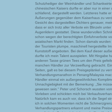
Schutzheiliger der Weinhändler und Schankwirte
chinesischen Kaisers durfte er aber nur in einer
schlafend, dargestellt werden. Letzteres hatte er
Äußerungen gegenüber dem Kaiserhaus zu verd
Gesicht des dargestellten Dichters genauer, mei
dass er sich trotz aller Verbote ein Blinzeln unt
Augenlidern gestattet. Diese wundervollen Schni
schon wegen der berechtigten Einfuhrverbote vo
asiatischen Markt finden. Schon damals wurden
der Touristen plumpe, maschinell hergestellte I
Kunststoff angeboten. Bei dem Kauf dieser auß
durfte ich mein Talent ausspielen. Mit Hingabe h
anderen Tasse grünen Tees um den Preis gefeils
manchen Händler zur Verzweiflung gebracht. Ein
Seiten, galt es bei diesem Preisgeplänkel zu ve
Verhandlungsmarathon in Penang/Malaysia mach
Händler einmal ein außergewöhnliches Komplim
Unnachgiebigkeit mit der Bemerkung: „Sie müss
gewesen sein.“ Peter und Schorsch wussten vo
Vorleben und schickten mich bei Verkaufsverhan
Natürlich kam es auch vor, dass ich die Segel str
ich in solchen Momenten nicht die Schmerzgren
Verhandlungspartners erkannt und meine Preisvo