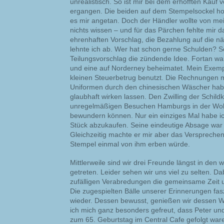
unrealistisch. So ist mir bei dem erhofften Kauf
ergangen. Die beiden auf dem Stempelsockel ho
es mir angetan. Doch der Händler wollte von mei
nichts wissen – und für das Pärchen fehlte mir d
ehrenhaften Vorschlag, die Bezahlung auf die n
lehnte ich ab. Wer hat schon gerne Schulden? S
Teilungsvorschlag die zündende Idee. Fortan wa
und eine auf Norderney beheimatet. Mein Exem
kleinen Steuerbetrug benutzt. Die Rechnungen 
Uniformen durch den chinesischen Wäscher habe 
glaubhaft wirken lassen. Den Zwilling der Schild
unregelmäßigen Besuchen Hamburgs in der Wo
bewundern können. Nur ein einziges Mal habe i
Stück abzukaufen. Seine eindeutige Absage war 
Gleichzeitig machte er mir aber das Versprech
Stempel einmal von ihm erben würde.
Mittlerweile sind wir drei Freunde längst in den
getreten. Leider sehen wir uns viel zu selten. Da
zufälligen Verabredungen die gemeinsame Zeit u
Die zugespielten Bälle unserer Erinnerungen f
wieder. Dessen bewusst, genießen wir dessen W
ich mich ganz besonders gefreut, dass Peter u
zum 65. Geburtstag im Central Cafe gefolgt wa