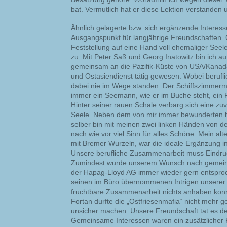
bat. Vermutlich hat er diese Lektion verstanden 
Ähnlich gelagerte bzw. sich ergänzende Interes
Ausgangspunkt für langjährige Freundschaften. G
Feststellung auf eine Hand voll ehemaliger See
zu. Mit Peter Saß und Georg Inatowitz bin ich a
gemeinsam an die Pazifik-Küste von USA/Kanad
und Ostasiendienst tätig gewesen. Wobei berufli
dabei nie im Wege standen. Der Schiffszimmerm
immer ein Seemann, wie er im Buche steht, ein
Hinter seiner rauen Schale verbarg sich eine z
Seele. Neben dem von mir immer bewunderten h
selber bin mit meinen zwei linken Händen von der
nach wie vor viel Sinn für alles Schöne. Mein al
mit Bremer Wurzeln, war die ideale Ergänzung i
Unsere berufliche Zusammenarbeit muss Eindruc
Zumindest wurde unserem Wunsch nach gemeins
der Hapag-Lloyd AG immer wieder gern entsproch
seinen im Büro übernommenen Intrigen unserer
fruchtbare Zusammenarbeit nichts anhaben konnt
Fortan durfte die „Ostfriesenmafia“ nicht mehr
unsicher machen. Unsere Freundschaft tat es d
Gemeinsame Interessen waren ein zusätzlicher K