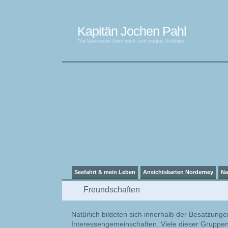
Kapitän Jochen Pahl
Die Webseite über mich und meine Hobbies.
Seefahrt & mein Leben
Ansichtskarten Norderney
Na
Freundschaften
Natürlich bildeten sich innerhalb der Besatzung
Interessengemeinschaften. Viele dieser Gruppe