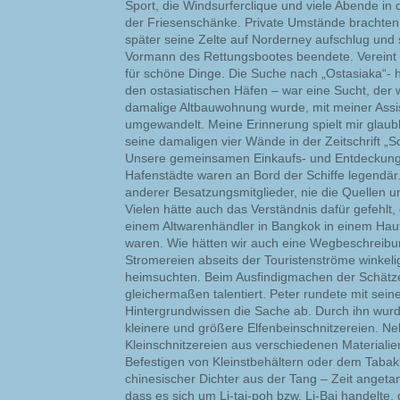
Sport, die Windsurferclique und viele Abende in
der Friesenschänke. Private Umstände brachten 
später seine Zelte auf Norderney aufschlug und s
Vormann des Rettungsbootes beendete. Vereint 
für schöne Dinge. Die Suche nach „Ostasiaka“- 
den ostasiatischen Häfen – war eine Sucht, der 
damalige Altbauwohnung wurde, mit meiner Assis
umgewandelt. Meine Erinnerung spielt mir glaubh
seine damaligen vier Wände in der Zeitschrift 
Unsere gemeinsamen Einkaufs- und Entdeckung
Hafenstädte waren an Bord der Schiffe legendär
anderer Besatzungsmitglieder, nie die Quellen u
Vielen hätte auch das Verständnis dafür gefehlt,
einem Altwarenhändler in Bangkok in einem Hau
waren. Wie hätten wir auch eine Wegbeschreibun
Stromereien abseits der Touristenströme winke
heimsuchten. Beim Ausfindigmachen der Schätz
gleichermaßen talentiert. Peter rundete mit sein
Hintergrundwissen die Sache ab. Durch ihn wur
kleinere und größere Elfenbeinschnitzereien. Ne
Kleinschnitzereien aus verschiedenen Materialie
Befestigen von Kleinstbehältern oder dem Tabakb
chinesischer Dichter aus der Tang – Zeit angetan
dass es sich um Li-tai-poh bzw. Li-Bai handelte,